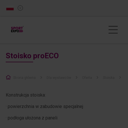
Stoisko proECO
Strona główna
Dla wystawców
Oferta
Stoiska
S
Konstrukcja stoiska:
· powierzchnia w zabudowie specjalnej
· podłoga ułożona z paneli