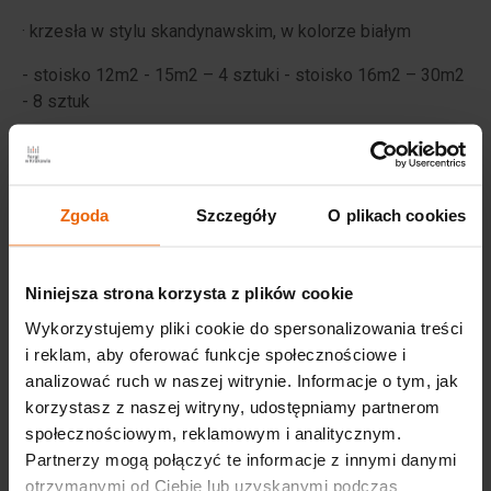
· krzesła w stylu skandynawskim, w kolorze białym
- stoisko 12m2 - 15m2 – 4 sztuki - stoisko 16m2 – 30m2
- 8 sztuk
- stoisko 31m2 – 50m2 - 12 sztuk
· lada recepcyjna z płyty meblowej, zamykana na zamek,
kolor biały
Zgoda
Szczegóły
O plikach cookies
· stół barowy w kolorze białym średnica blatu 50 cm
Niniejsza strona korzysta z plików cookie
· 3 hokery w kolorze białym
Wykorzystujemy pliki cookie do spersonalizowania treści
· lodówka 85 litrów pojemności
i reklam, aby oferować funkcje społecznościowe i
analizować ruch w naszej witrynie. Informacje o tym, jak
· oświetlenie ledowe, barwa światła biała zimna
korzystasz z naszej witryny, udostępniamy partnerom
społecznościowym, reklamowym i analitycznym.
· 1 gniazdo elektryczne 230V 2kW
Partnerzy mogą połączyć te informacje z innymi danymi
· kosz na śmieci
otrzymanymi od Ciebie lub uzyskanymi podczas