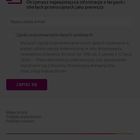
Otrzymasz najważniejsze informacje o targach i
ofertach promocyjnych jako pierwszy
Zgoda na przetwarzanie danych osobowych
Wyrażam zgodę na przetwarzanie moich danych osobowych w
postaci adresu poczty elektronicznej w celu otrzymywania
newslettera stosownie do treści art. 398 ust. 2 ustawy z 12 lipca
2024 r. – Prawo komunikacji elektronicznej oraz potwierdzam
zapoznanie się z klauzulą informacyjną dostępną tutaj:
https://targi.krakow.pl/rodo
ZAPISZ SIĘ
Mapa strony
Polityka prywatności
menu-dolne-cookies
Polityka cookies