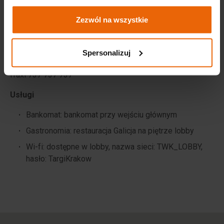
Centralna
Zezwól na wszystkie
Linie autobusowe
:
148
przystanek: Galicyjska
Spersonalizuj
Polecane TAXI
iTaxi
737 737 737
Usługi
Bankomat: bankomat przy wejściu głównym
Gastronomia: restauracja Galicja na piętrze lobby
Wi-fi: dostępne w lobby, nazwa sieci: TWK_LOBBY,
hasło: TargiKrakow