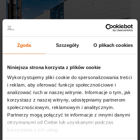
Zgoda
Szczegóły
O plikach cookies
Międzynarodowe Centrum Targowo-Kongresowe
EXPO
Kraków
Niniejsza strona korzysta z plików cookie
ul. Galicyjska 9, 31-586 Kraków
Wykorzystujemy pliki cookie do spersonalizowania treści
i reklam, aby oferować funkcje społecznościowe i
www.expokrakow.com
analizować ruch w naszej witrynie. Informacje o tym, jak
DOJAZD
korzystasz z naszej witryny, udostępniamy partnerom
społecznościowym, reklamowym i analitycznym.
Linie tramwajowe
:
1, 14, 22
przystanek: Rondo 308.
Partnerzy mogą połączyć te informacje z innymi danymi
Dywizjonu
otrzymanymi od Ciebie lub uzyskanymi podczas
korzystania z ich usług.
Linie autobusowe
:
174, 178
przystanek: