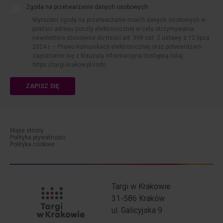
Zgoda na przetwarzanie danych osobowych
Wyrażam zgodę na przetwarzanie moich danych osobowych w
postaci adresu poczty elektronicznej w celu otrzymywania
newslettera stosownie do treści art. 398 ust. 2 ustawy z 12 lipca
2024 r. – Prawo komunikacji elektronicznej oraz potwierdzam
zapoznanie się z klauzulą informacyjną dostępną tutaj:
https://targi.krakow.pl/rodo
ZAPISZ SIĘ
Mapa strony
Polityka prywatności
menu-dolne-cookies
Polityka cookies
Targi w Krakowie
31-586 Kraków
ul. Galicyjska 9