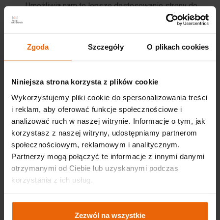
Umożliwia nam to lepsze dostosowanie strony do
oczekiwań i potrzeb użytkowników.
zapamiętanie wybranych przez użytkownika ustawień
i personalizację interfejsu np. w zakresie wybranego
Zgoda
Szczegóły
O plikach cookies
rozmiaru czcionki, wyglądu strony internetowej itp.
rozpoznanie urządzenia użytkownika - aby
Niniejsza strona korzysta z plików cookie
wyświetlane treści były czytelne
Wykorzystujemy pliki cookie do spersonalizowania treści
podniesienie komfortu użytkowania naszego serwisu.
i reklam, aby oferować funkcje społecznościowe i
Administrator wykorzystuje ciasteczka również do celów
analizować ruch w naszej witrynie. Informacje o tym, jak
reklamowych. Zapamiętane zachowania użytkownika w
korzystasz z naszej witryny, udostępniamy partnerom
serwisie umożliwią dostosowanie reklamy naszych
społecznościowym, reklamowym i analitycznym.
produktów i usług do Państwa zainteresowań (ciasteczka
Partnerzy mogą połączyć te informacje z innymi danymi
Google Ads). Przeglądając nasz serwis wyrażają
otrzymanymi od Ciebie lub uzyskanymi podczas
Państwo zgodę na stosowanie plików cookie przez
korzystania z ich usług.
Administratora. Jeśli pliki te nie mają być zapisywane
należy zmienić ustawienia przeglądarki na Państwa
urządzeniach, a potrzebne informacje można znaleźć w
Zezwól na wszystkie