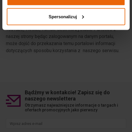
funkcjach pomocy przeglądarki.
Serwis internetowy zawiera linki prowadzące do portali
Spersonalizuj
społecznościowych – Facebook, Instagram, LinkedIn,
YouTube, Twitter, TikTok. Jeśli korzystacie Państwo z
naszej strony będąc zalogowanym na danym portalu,
może dojść do przekazania temu portalowi informacji
dotyczących sposobu korzystania z naszego serwisu.
Bądźmy w kontakcie! Zapisz się do
naszego newslettera
Otrzymasz najważniejsze informacje o targach i
ofertach promocyjnych jako pierwszy